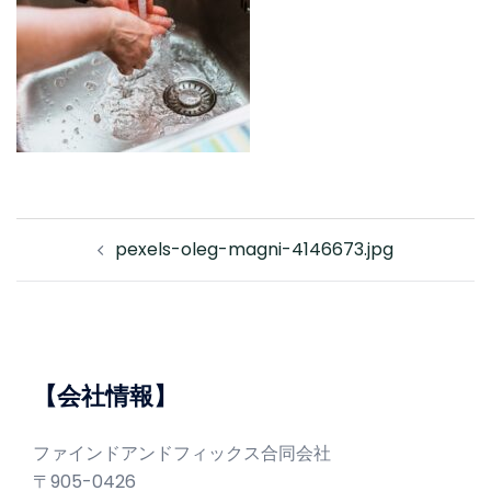
投
pexels-oleg-magni-4146673.jpg
稿
ナ
ビ
ゲ
ー
シ
【会社情報】
ョ
ン
ファインドアンドフィックス合同会社
〒905-0426