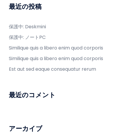
最近の投稿
保護中: Deskmini
保護中: ノートPC
Similique quis a libero enim quod corporis
Similique quis a libero enim quod corporis
Est aut sed eaque consequatur rerum
最近のコメント
アーカイブ