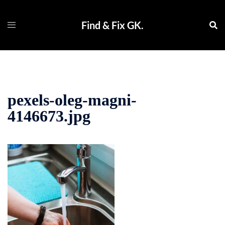
コ
ン
Find & Fix GK.
テ
ン
ツ
へ
ス
pexels-oleg-magni-
キ
ッ
4146673.jpg
プ