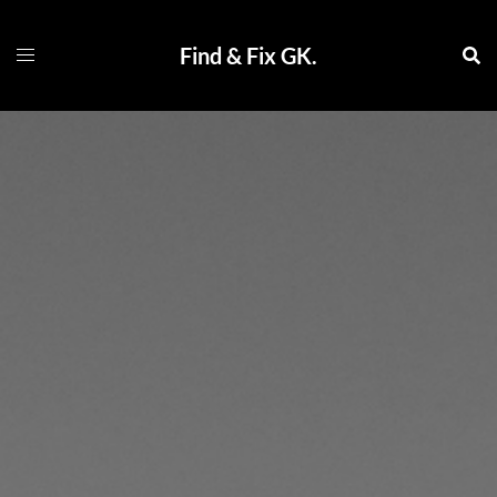
コ
ン
Find & Fix GK.
テ
ン
ツ
へ
ス
キ
ッ
プ